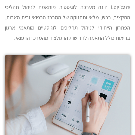
סמן קישורים
font_download
Logicare הינה מערכת לוגיסטית מותאמת לניהול תהליכי
התקציב, רכש, מלאי ותחזוקה של המרכז הרפואי ובית האבות.
לאפס
cached
את
הפתרון הייחודי לניהול תהליכים לוגיסטיים מותאמי ארגון
כל
האפשרויות
בריאות כולל התאמה לדרישות הרגולציה מהמרכז הרפואי.