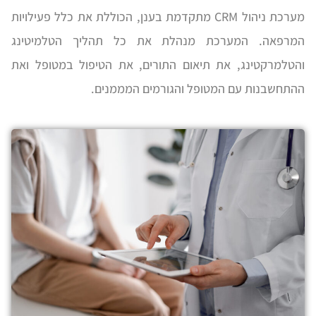
סמן קישורים
font_download
מערכת ניהול CRM מתקדמת בענן, הכוללת את כלל פעילויות
המרפאה. המערכת מנהלת את כל תהליך הטלמיטינג
לאפס
cached
את
והטלמרקטינג, את תיאום התורים, את הטיפול במטופל ואת
כל
האפשרויות
ההתחשבנות עם המטופל והגורמים המממנים.